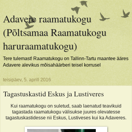
Adavere raamatukogu
(Põltsamaa Raamatukogu
haruraamatukogu)
Tere tulemast! Raamatukogu on Tallinn-Tartu maantee ääres
Adavere alevikus mõisahäärberi teisel korrusel
teisipäev, 5. aprill 2016
Tagastuskastid Eskus ja Lustiveres
Kui raamatukogu on suletud, saab laenatud teavikuid
tagastada raamatukogu välisukse juures olevatesse
tagastuskastidesse nii Eskus, Lustiveses kui ka Adaveres.